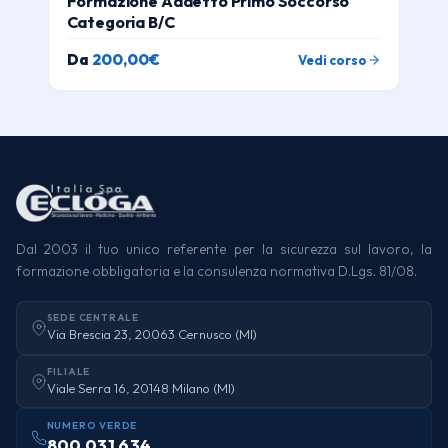
Formazione Addetto Primo Soccorso
Categoria B/C
Da
200,00
€
Vedi corso
Dal 2003 il tuo unico referente per la sicurezza sul lavoro, la
formazione obbligatoria e la consulenza normativa D.Lgs. 81/08.
SEDE CENTRALE
Via Brescia 23, 20063 Cernusco (MI)
FILIALE
Viale Serra 16, 20148 Milano (MI)
NUMERO VERDE
800 031 634