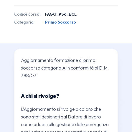
soccorso
categoria
Codice corso:
FAGG_PS6_ECL
A
Categoria:
Primo Soccorso
quantità
Aggiornamento formazione di primo
soccorso categoria A in conformità al D.M.
388/03.
A chi si rivolge?
L’Aggiornamento si rivolge a coloro che
sono stati designati dal Datore di lavoro
come addetti alla gestione delle emergenza