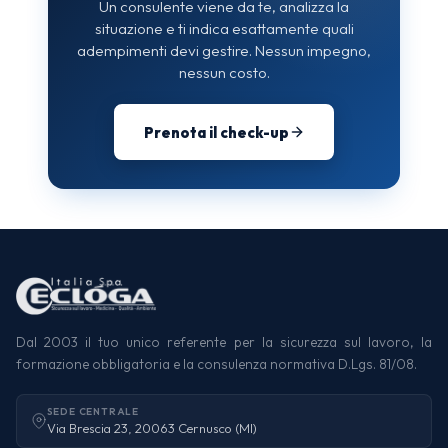
Un consulente viene da te, analizza la
situazione e ti indica esattamente quali
adempimenti devi gestire. Nessun impegno,
nessun costo.
Prenota il check-up
Dal 2003 il tuo unico referente per la sicurezza sul lavoro, la
formazione obbligatoria e la consulenza normativa D.Lgs. 81/08.
SEDE CENTRALE
Via Brescia 23, 20063 Cernusco (MI)