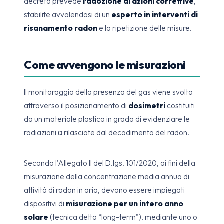
decreto prevede
l’adozione di azioni correttive
,
stabilite avvalendosi di un
esperto in interventi di
risanamento radon
e la ripetizione delle misure.
Come avvengono le misurazioni
Il monitoraggio della presenza del gas viene svolto
attraverso il posizionamento di
dosimetri
costituiti
da un materiale plastico in grado di evidenziare le
radiazioni α rilasciate dal decadimento del radon.
Secondo l’Allegato II del D.lgs. 101/2020, ai fini della
misurazione della concentrazione media annua di
attività di radon in aria, devono essere impiegati
dispositivi di
misurazione per un intero anno
solare
(tecnica detta “long-term”), mediante uno o