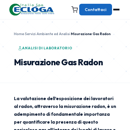
Contattaci
Home
›
Servizi
›
Ambiente ed Analisi
›
Misurazione Gas Radon
ANALISI DI LABORATORIO
Misurazione Gas Radon
La valutazione dell’esposizione dei lavoratori
al radon, attraverso la misurazione radon,
è un
adempimento di fondamentale importanza
per quantificare la presenza di questo
pericoloso gas all’interno dei luoghi di lavoro e