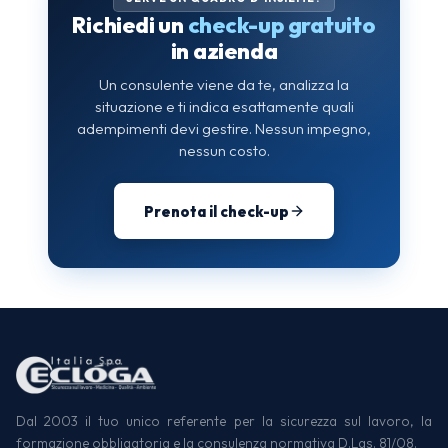
Richiedi un
check-up gratuito
in azienda
Un consulente viene da te, analizza la
situazione e ti indica esattamente quali
adempimenti devi gestire. Nessun impegno,
nessun costo.
Prenota il check-up
Dal 2003 il tuo unico referente per la sicurezza sul lavoro, la
formazione obbligatoria e la consulenza normativa D.Lgs. 81/08.