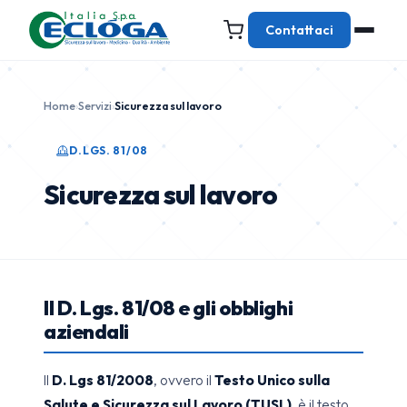
Contattaci
Home
›
Servizi
›
Sicurezza sul lavoro
D.LGS. 81/08
Sicurezza sul lavoro
Il D. Lgs. 81/08 e gli obblighi
aziendali
Il
D. Lgs 81/2008
, ovvero il
Testo Unico sulla
Salute e Sicurezza sul Lavoro (TUSL)
, è il testo