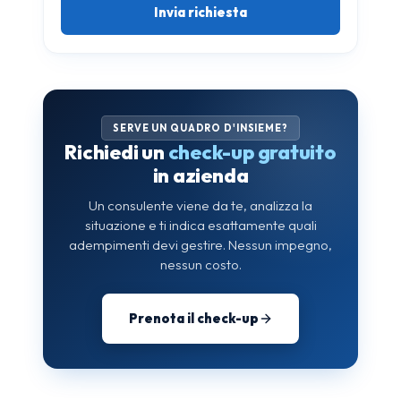
SERVE UN QUADRO D'INSIEME?
Richiedi un
check-up gratuito
in azienda
Un consulente viene da te, analizza la
situazione e ti indica esattamente quali
adempimenti devi gestire. Nessun impegno,
nessun costo.
Prenota il check-up