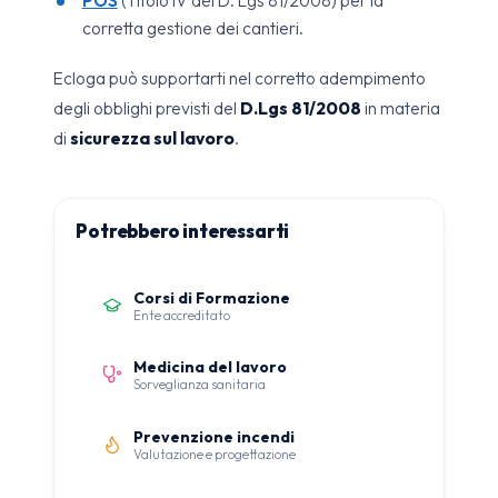
POS
(Titolo IV del D. Lgs 81/2008) per la
corretta gestione dei cantieri.
Ecloga può supportarti nel corretto adempimento
degli obblighi previsti del
D.Lgs 81/2008
in materia
di
sicurezza sul lavoro
.
Potrebbero interessarti
Corsi di Formazione
Ente accreditato
Medicina del lavoro
Sorveglianza sanitaria
Prevenzione incendi
Valutazione e progettazione