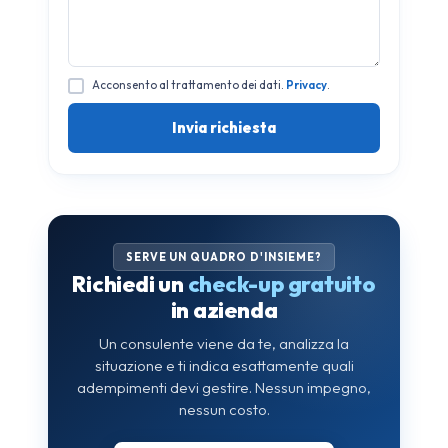
Acconsento al trattamento dei dati.
Privacy
.
SERVE UN QUADRO D'INSIEME?
Richiedi un
check-up gratuito
in azienda
Un consulente viene da te, analizza la
situazione e ti indica esattamente quali
adempimenti devi gestire. Nessun impegno,
nessun costo.