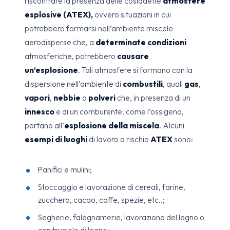
riscontrare la presenza delle cosiddette
atmosfere
esplosive (ATEX),
ovvero situazioni in cui
potrebbero formarsi nell’ambiente miscele
aerodisperse che, a
determinate condizioni
atmosferiche, potrebbero
causare
un’esplosione
. Tali atmosfere si formano con la
dispersione nell’ambiente di
combustili
, quali
gas
,
vapori
,
nebbie
o
polveri
che, in presenza di un
innesco
e di un comburente, come l’ossigeno,
portano all’
esplosione della miscela
. Alcuni
esempi di luoghi
di lavoro a rischio
ATEX
sono:
Panifici e mulini;
Stoccaggio e lavorazione di cereali, farine,
zucchero, cacao, caffe, spezie, etc..;
Segherie, falegnamerie, lavorazione del legno o