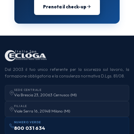
Prenota il check-up
Dal 2003 il tuo unico referente per la sicurezza sul lavoro, la
formazione obbligatoria e la consulenza normativa D.Lgs. 81/08.
SEDE CENTRALE
Via Brescia 23, 20063 Cernusco (MI)
FILIALE
Viale Serra 16, 20148 Milano (MI)
NUMERO VERDE
800 031 634