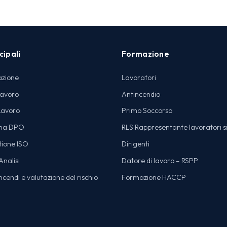
cipali
Formazione
azione
Lavoratori
lavoro
Antincendio
Lavoro
Primo Soccorso
na DPO
RLS Rappresentante lavoratori s
tione ISO
Dirigenti
nalisi
Datore di lavoro – RSPP
cendi e valutazione del rischio
Formazione HACCP