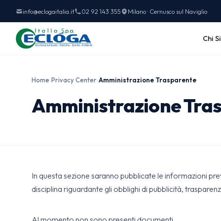
info@eclogaitalia.it
02 92 143 355
Milano · Cernusco sul Naviglio
Chi S
Home
›
Privacy Center
›
Amministrazione Trasparente
Amministrazione Tra
In questa sezione saranno pubblicate le informazioni pre
disciplina riguardante gli obblighi di pubblicità, trasparenz
Al momento non sono presenti documenti.