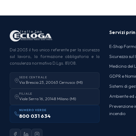
Servizi prin
E-Shop Form
Dal 2003 il tuo unico referente per la sicurezza
Sicurezza sul 
sul lavoro, la formazione obbligatoria e la
consulenza normativa D.Lgs. 81/08.
Medicina del 
GDPR e Nomi
SEDE CENTRALE
Via Brescia 23, 20063 Cernusco (MI)
Sistemi di ges
FILIALE
Ambiente ed A
Viale Serra 16, 20148 Milano (MI)
Prevenzione in
NUMERO VERDE
incendio
800 031 634