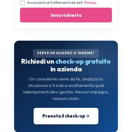
Acconsento al trattamento dei dati.
Privacy
.
SERVE UN QUADRO D'INSIEME?
Richiedi un
check-up gratuito
in azienda
Un consulente viene da te, analizza la
situazione e ti indica esattamente quali
adempimenti devi gestire. Nessun impegno,
nessun costo.
Prenota il check-up