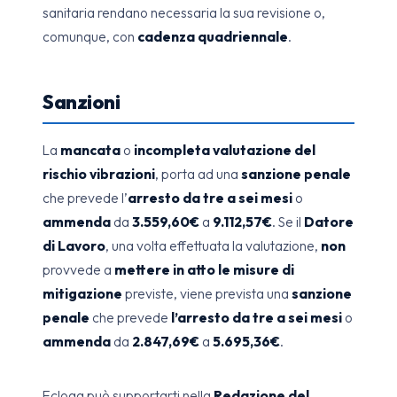
sanitaria rendano necessaria la sua revisione o,
comunque, con
cadenza quadriennale
.
Sanzioni
La
mancata
o
incompleta
valutazione del
rischio vibrazioni
, porta ad una
sanzione penale
che prevede l’
arresto da tre a sei mesi
o
ammenda
da
3.559,60€
a
9.112,57€
. Se il
Datore
di Lavoro
, una volta effettuata la valutazione,
non
provvede a
mettere in atto le misure di
mitigazione
previste, viene prevista una
sanzione
penale
che prevede
l’arresto da tre a sei mesi
o
ammenda
da
2.847,69€
a
5.695,36€
.
Ecloga può supportarti nella
Redazione del