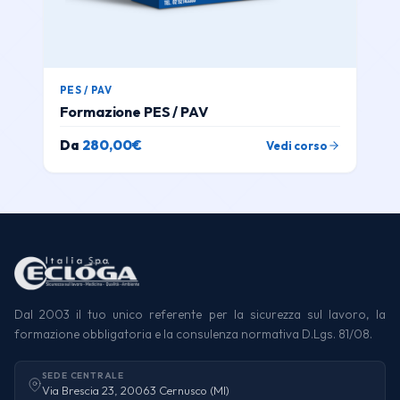
PES / PAV
Formazione PES / PAV
Da
280,00
€
Vedi corso
Dal 2003 il tuo unico referente per la sicurezza sul lavoro, la
formazione obbligatoria e la consulenza normativa D.Lgs. 81/08.
SEDE CENTRALE
Via Brescia 23, 20063 Cernusco (MI)