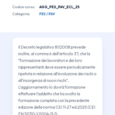
PAV
Codice corso:
AGG_PES_PAV_ECL_25
quantità
Categoria:
PES / PAV
Il Decreto legislativo 81/2008 prevede
inoltre, al comma 6 dell’articolo 37, che la
“formazione dei lavoratori e dei loro
rappresentanti deve essere periodicamente
ripetuta in relazione all’evoluzione dei rischi o
all’insorgenza di nuovi rischi”.
L’aggiornamento lo dovrà formazione
effettuare l’addetto che ha svolto la
formazione completa con la precedente
edizione della norma CEI 11-27 ed.2025 (CEI
EN 50110-1:2004-11-1).