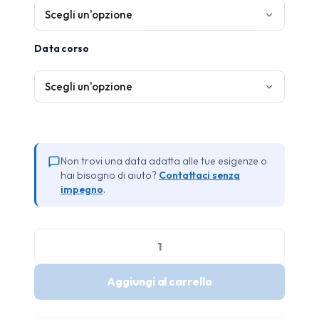
Data corso
Non trovi una data adatta alle tue esigenze o
hai bisogno di aiuto?
Contattaci senza
impegno
.
Aggiornamento
Formazione
Aggiungi al carrello
PES
/