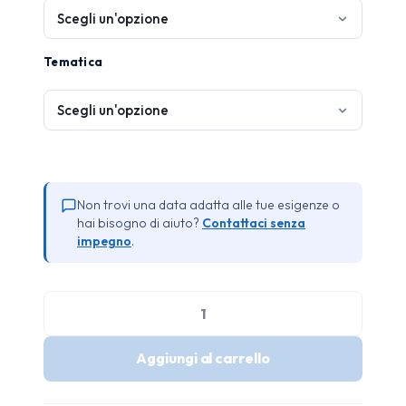
Tematica
Non trovi una data adatta alle tue esigenze o
hai bisogno di aiuto?
Contattaci senza
impegno
.
Formazione
Privacy
Aggiungi al carrello
GDPR
e