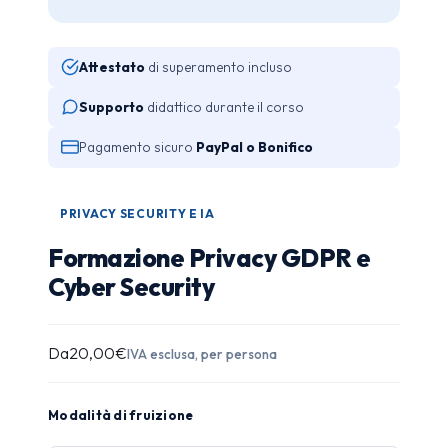
Attestato
di superamento incluso
Supporto
didattico durante il corso
Pagamento sicuro
PayPal o Bonifico
PRIVACY SECURITY E IA
Formazione Privacy GDPR e
Cyber Security
Da
20,00
€
IVA esclusa, per persona
Modalità di fruizione