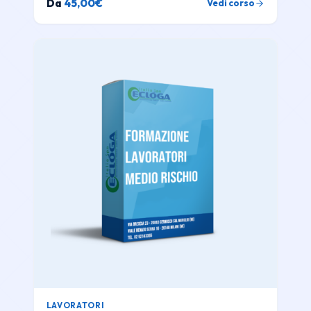
Da
45,00
€
Vedi corso
LAVORATORI