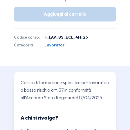
Formazione
Lavoratori
Aggiungi al carrello
Specifica
Basso
Rischio
Codice corso:
F_LAV_BS_ECL_4H_25
quantità
Categoria:
Lavoratori
Corso di formazione specifica per lavoratori
a basso rischio art. 37 in conformità
all’Accordo Stato Regioni del 17/04/2025.
A chi si rivolge?