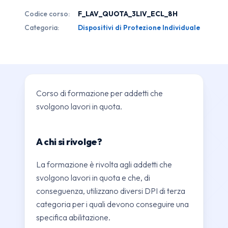
Categoria
Codice corso:
F_LAV_QUOTA_3LIV_ECL_8H
quantità
Categoria:
Dispositivi di Protezione Individuale
Corso di formazione per addetti che
svolgono lavori in quota.
A chi si rivolge?
La formazione è rivolta agli addetti che
svolgono lavori in quota e che, di
conseguenza, utilizzano diversi DPI di terza
categoria per i quali devono conseguire una
specifica abilitazione.