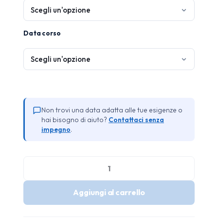
Data corso
Non trovi una data adatta alle tue esigenze o
hai bisogno di aiuto?
Contattaci senza
impegno
.
Formazione
Utilizzo
Aggiungi al carrello
DPI
3°