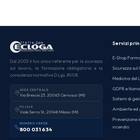
Servizi prin
E-Shop Form
Dal 2003 il tuo unico referente per la sicurezza
Sicurezza sul 
sul lavoro, la formazione obbligatoria e la
consulenza normativa D.Lgs. 81/08.
Medicina del 
GDPR e Nomi
SEDE CENTRALE
Via Brescia 23, 20063 Cernusco (MI)
Sistemi di ges
FILIALE
Ambiente ed A
Viale Serra 16, 20148 Milano (MI)
Prevenzione in
NUMERO VERDE
incendio
800 031 634