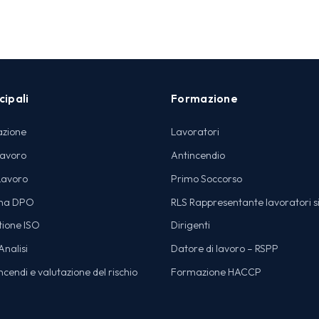
cipali
Formazione
azione
Lavoratori
lavoro
Antincendio
Lavoro
Primo Soccorso
na DPO
RLS Rappresentante lavoratori s
tione ISO
Dirigenti
nalisi
Datore di lavoro – RSPP
cendi e valutazione del rischio
Formazione HACCP