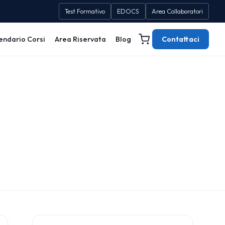
Test Formativo
EDOCS
Area Collaboratori
endario Corsi
Area Riservata
Blog
Contattaci