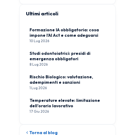
Ultimi articoli
Formazione IA obbligatoria: cosa
impone l’AI Act e come adeguarsi
10 Lug 2026
Studi odontoiatrici: presidi di
emergenza obbligatori
8 Lug 2026
Rischio Biologico: valutazione,
adempimenti e sanzioni
1 Lug 2026
Temperature elevate: limitazione
dell’orario lavorativo
17 Giu 2026
Torna al blog