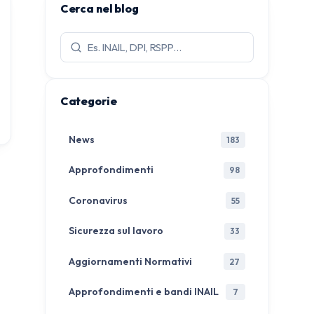
Cerca nel blog
Cerca
articoli:
Categorie
News
183
Approfondimenti
98
Coronavirus
55
Sicurezza sul lavoro
33
Aggiornamenti Normativi
27
Approfondimenti e bandi INAIL
7