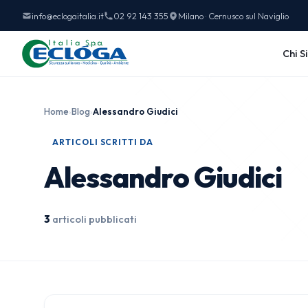
info@eclogaitalia.it
02 92 143 355
Milano · Cernusco sul Naviglio
Chi S
Home
›
Blog
›
Alessandro Giudici
ARTICOLI SCRITTI DA
Alessandro Giudici
3
articoli pubblicati