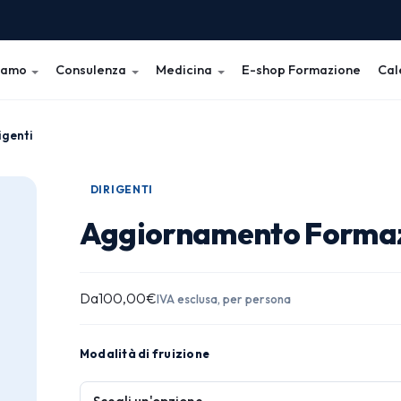
iamo
Consulenza
Medicina
E-shop Formazione
Cal
igenti
DIRIGENTI
Aggiornamento Formazi
Da
100,00
€
IVA esclusa, per persona
Modalità di fruizione