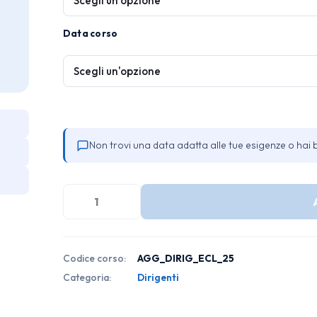
Data corso
Non trovi una data adatta alle tue esigenze o hai 
Aggiornamento
Formazione
Dirigenti
Codice corso:
AGG_DIRIG_ECL_25
quantità
Categoria:
Dirigenti