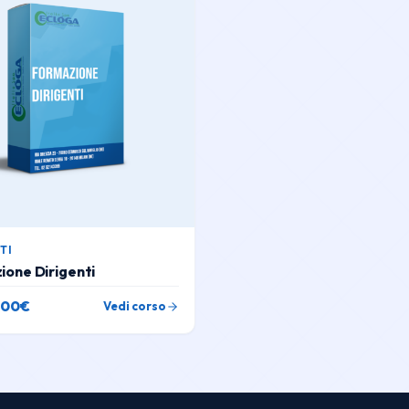
TI
one Dirigenti
,00
€
Vedi corso