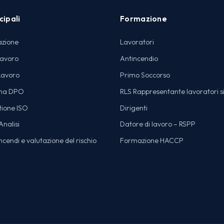
cipali
Formazione
azione
Lavoratori
lavoro
Antincendio
Lavoro
Primo Soccorso
na DPO
RLS Rappresentante lavoratori s
tione ISO
Dirigenti
nalisi
Datore di lavoro – RSPP
cendi e valutazione del rischio
Formazione HACCP