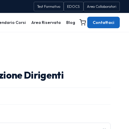
Test Formativo
EDOCS
Area Collaboratori
endario Corsi
Area Riservata
Blog
Contattaci
one Dirigenti