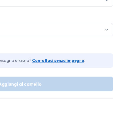
bisogno di aiuto?
Contattaci senza impegno
.
Aggiungi al carrello