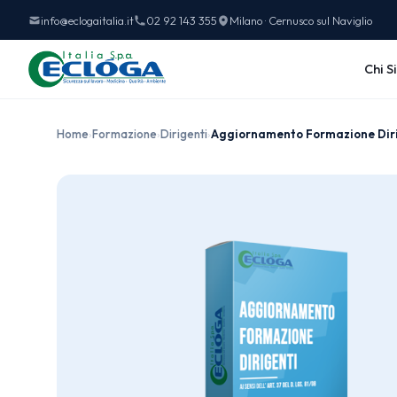
info@eclogaitalia.it
02 92 143 355
Milano · Cernusco sul Naviglio
Chi S
Home
›
Formazione
›
Dirigenti
›
Aggiornamento Formazione Dir