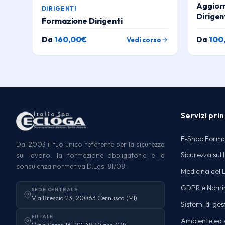
Aggior
DIRIGENTI
Dirigen
Formazione Dirigenti
Da
160,00
€
Da
100
Vedi corso
Servizi prin
E-Shop Form
Dal 2003 il tuo unico referente per la sicurezza
Sicurezza sul 
sul lavoro, la formazione obbligatoria e la
consulenza normativa D.Lgs. 81/08.
Medicina del 
GDPR e Nomi
SEDE CENTRALE
Via Brescia 23, 20063 Cernusco (MI)
Sistemi di ges
FILIALE
Ambiente ed A
Viale Serra 16, 20148 Milano (MI)