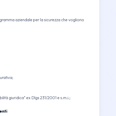
anigramma aziendale per la sicurezza che vogliono
urativa;
lità giuridica” ex Dlgs 231/2001 e s.m.i.;
enti