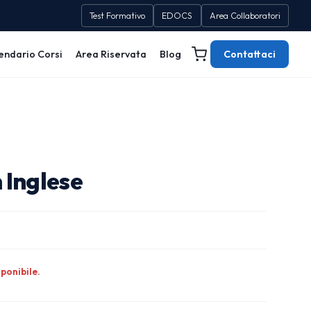
Test Formativo
EDOCS
Area Collaboratori
endario Corsi
Area Riservata
Blog
Contattaci
 Inglese
ponibile.