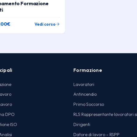
namento Formazione
ti
,00
€
Vedi corso
cipali
Formazione
azione
Lavoratori
lavoro
Antincendio
Lavoro
Primo Soccorso
na DPO
RLS Rappresentante lavoratori s
tione ISO
Dirigenti
nalisi
Datore di lavoro – RSPP