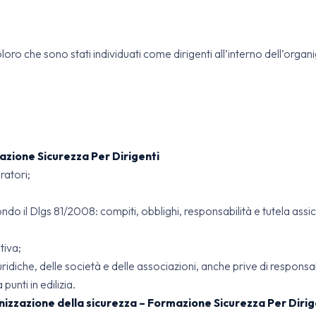
oloro che sono stati individuati come dirigenti all’interno dell’org
ione Sicurezza Per Dirigenti
ratori;
do il Dlgs 81/2008: compiti, obblighi, responsabilità e tutela assic
tiva;
idiche, delle società e delle associazioni, anche prive di responsabi
punti in edilizia.
zazione della sicurezza – Formazione Sicurezza Per Dirig