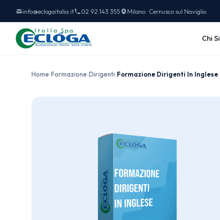
info@eclogaitalia.it
02 92 143 355
Milano · Cernusco sul Naviglio
Chi S
Home
›
Formazione
›
Dirigenti
›
Formazione Dirigenti In Inglese