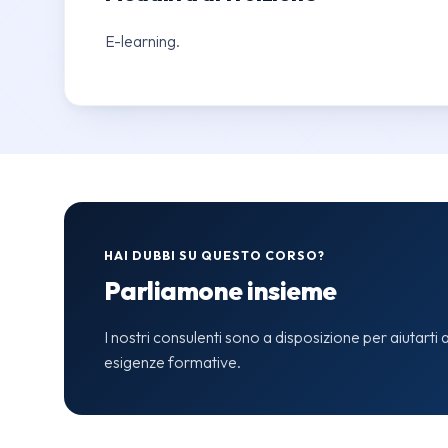
E-learning.
HAI DUBBI SU QUESTO CORSO?
Parliamone insieme
I nostri consulenti sono a disposizione per aiutarti a
esigenze formative.