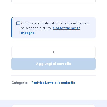
Non trovi una data adatta alle tue esigenze o
hai bisogno di aiuto?
Contattaci senza
impegno
.
Lotta
alle
Aggiungi al carrello
molestie
di
genere
Categoria:
Parità e Lotta alle molestie
quantità