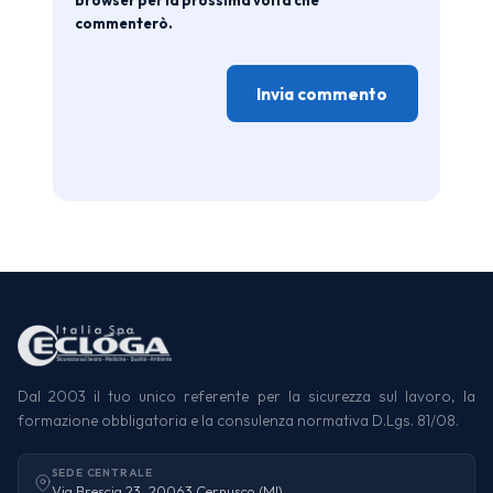
browser per la prossima volta che
commenterò.
Dal 2003 il tuo unico referente per la sicurezza sul lavoro, la
formazione obbligatoria e la consulenza normativa D.Lgs. 81/08.
SEDE CENTRALE
Via Brescia 23, 20063 Cernusco (MI)