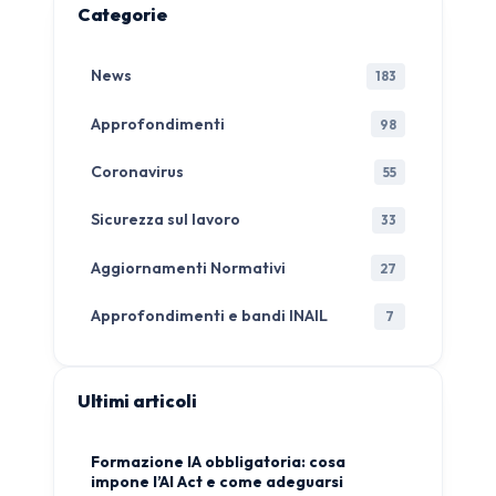
Categorie
News
183
Approfondimenti
98
Coronavirus
55
Sicurezza sul lavoro
33
Aggiornamenti Normativi
27
Approfondimenti e bandi INAIL
7
Ultimi articoli
Formazione IA obbligatoria: cosa
impone l’AI Act e come adeguarsi