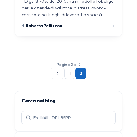
Il Dlgs. 81/08, dal 2010, ha introdotto l’obbligo
per le aziende di valutare lo stress lavoro-
correlato nei luoghi di lavoro. La società…
di
Roberta Pellizzon
Pagina 2 di 2
1
2
Cerca nel blog
Cerca
articoli: