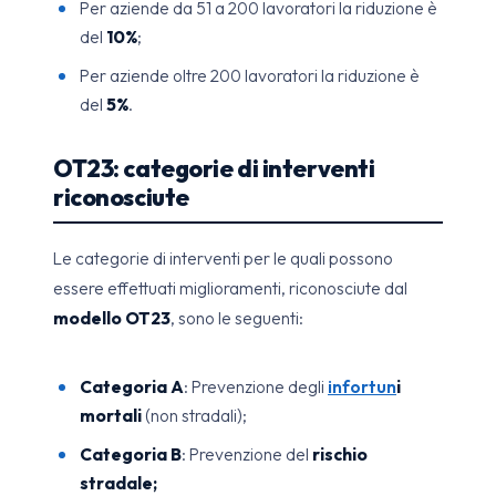
Per aziende da 51 a 200 lavoratori la riduzione è
del
10%
;
Per aziende oltre 200 lavoratori la riduzione è
del
5%
.
OT23: categorie di interventi
riconosciute
Le categorie di interventi per le quali possono
essere effettuati miglioramenti, riconosciute dal
modello OT23
, sono le seguenti:
Categoria A
: Prevenzione degli
infortun
i
mortali
(non stradali);
Categoria B
: Prevenzione del
rischio
stradale;