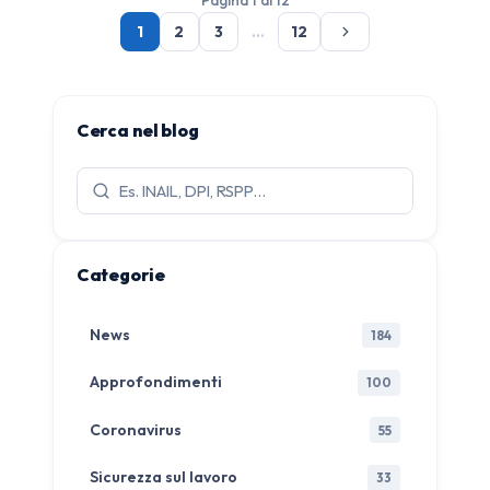
Pagina 1 di 12
1
2
3
…
12
Cerca nel blog
Cerca
articoli:
Categorie
News
184
Approfondimenti
100
Coronavirus
55
Sicurezza sul lavoro
33