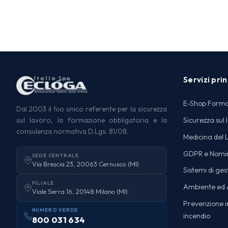
Servizi prin
E-Shop Form
Dal 2003 il tuo unico referente per la sicurezza
Sicurezza sul 
sul lavoro, la formazione obbligatoria e la
consulenza normativa D.Lgs. 81/08.
Medicina del 
GDPR e Nomi
SEDE CENTRALE
Via Brescia 23, 20063 Cernusco (MI)
Sistemi di ges
FILIALE
Ambiente ed A
Viale Serra 16, 20148 Milano (MI)
Prevenzione in
NUMERO VERDE
incendio
800 031 634