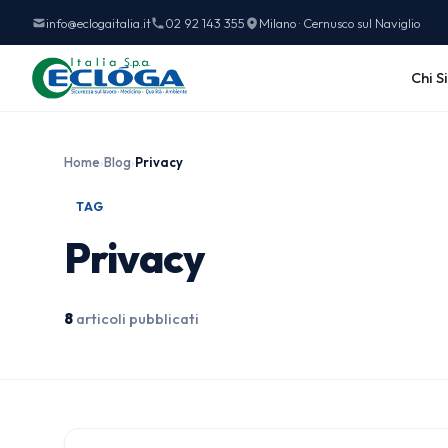
info@eclogaitalia.it
02 92 143 355
Milano · Cernusco sul Naviglio
Chi S
Home
›
Blog
›
Privacy
TAG
Privacy
8
articoli pubblicati