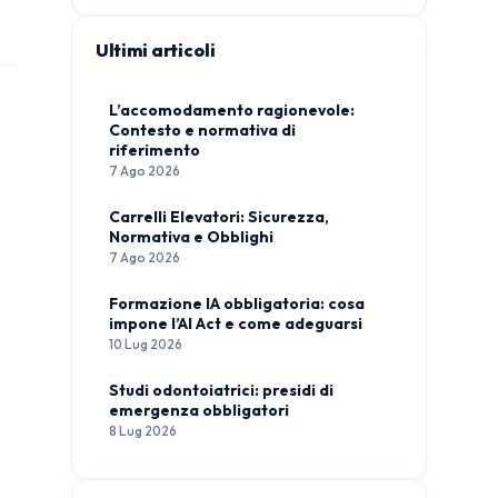
Ultimi articoli
L’accomodamento ragionevole:
Contesto e normativa di
riferimento
7 Ago 2026
Carrelli Elevatori: Sicurezza,
Normativa e Obblighi
7 Ago 2026
Formazione IA obbligatoria: cosa
impone l’AI Act e come adeguarsi
10 Lug 2026
Studi odontoiatrici: presidi di
emergenza obbligatori
8 Lug 2026