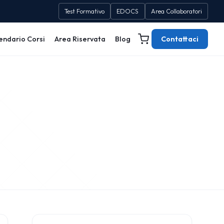
Test Formativo
EDOCS
Area Collaboratori
endario Corsi
Area Riservata
Blog
Contattaci