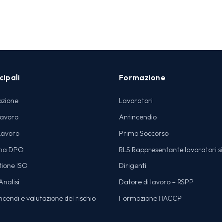
cipali
Formazione
azione
Lavoratori
lavoro
Antincendio
Lavoro
Primo Soccorso
na DPO
RLS Rappresentante lavoratori s
tione ISO
Dirigenti
nalisi
Datore di lavoro – RSPP
cendi e valutazione del rischio
Formazione HACCP