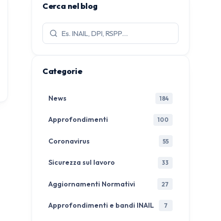
Cerca nel blog
Cerca
articoli:
Categorie
News
184
Approfondimenti
100
Coronavirus
55
Sicurezza sul lavoro
33
Aggiornamenti Normativi
27
Approfondimenti e bandi INAIL
7