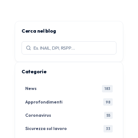
Cerca nel blog
Cerca
articoli:
Categorie
News
183
Approfondimenti
98
Coronavirus
55
Sicurezza sul lavoro
33