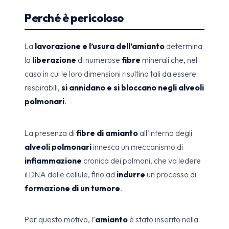
Perché è pericoloso
La
lavorazione e l’usura dell’amianto
determina
la
liberazione
di numerose
fibre
minerali che, nel
caso in cui le loro dimensioni risultino tali da essere
respirabili,
si annidano e si bloccano negli alveoli
polmonari
.
La presenza di
fibre di amianto
all’interno degli
alveoli polmonari
innesca un meccanismo di
infiammazione
cronica dei polmoni, che va ledere
il DNA delle cellule, fino ad
indurre
un processo di
formazione di un tumore
.
Per questo motivo, l’
amianto
è stato inserito nella