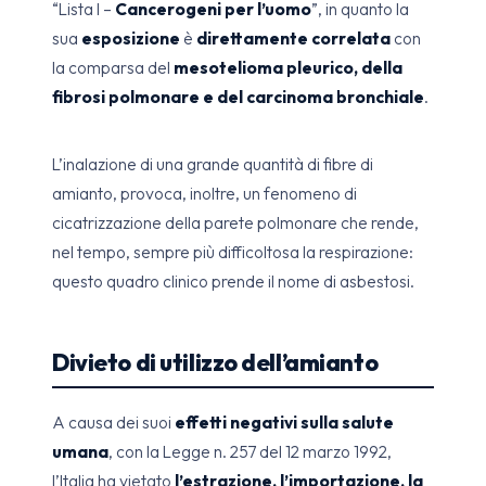
“Lista I –
Cancerogeni per l’uomo
”, in quanto la
sua
esposizione
è
direttamente correlata
con
la comparsa del
mesotelioma pleurico, della
fibrosi polmonare e del carcinoma bronchiale
.
L’inalazione di una grande quantità di fibre di
amianto, provoca, inoltre, un fenomeno di
cicatrizzazione della parete polmonare che rende,
nel tempo, sempre più difficoltosa la respirazione:
questo quadro clinico prende il nome di asbestosi.
Divieto di utilizzo dell’amianto
A causa dei suoi
effetti negativi sulla salute
umana
, con la Legge n. 257 del 12 marzo 1992,
l’Italia ha vietato
l’estrazione, l’importazione, la