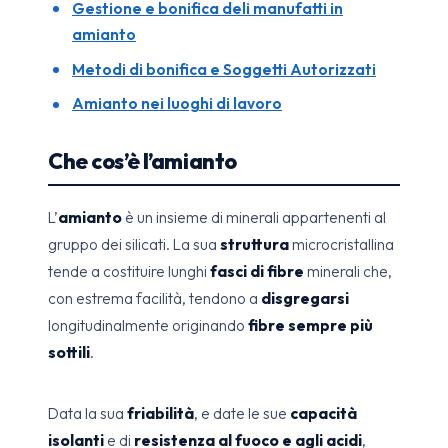
Gestione e bonifica deli manufatti in
amianto
Metodi di bonifica e Soggetti Autorizzati
Amianto nei luoghi di lavoro
Che cos’è l’amianto
L’
amianto
è un insieme di minerali appartenenti al
gruppo dei silicati. La sua
struttura
microcristallina
tende a costituire lunghi
fasci di fibre
minerali che,
con estrema facilità, tendono a
disgregarsi
longitudinalmente originando
fibre sempre più
sottili
.
Data la sua
friabilità
, e date le sue
capacità
isolanti
e di
resistenza al fuoco e agli acidi
,