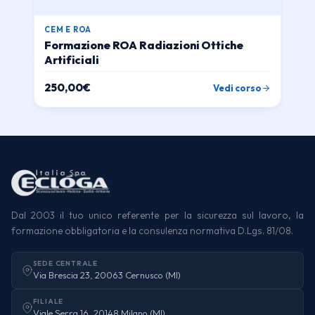
CEM E ROA
Formazione ROA Radiazioni Ottiche
Artificiali
250,00
€
Vedi corso
Dal 2003 il tuo unico referente per la sicurezza sul lavoro, la
formazione obbligatoria e la consulenza normativa D.Lgs. 81/08.
SEDE CENTRALE
Via Brescia 23, 20063 Cernusco (MI)
FILIALE
Viale Serra 16, 20148 Milano (MI)