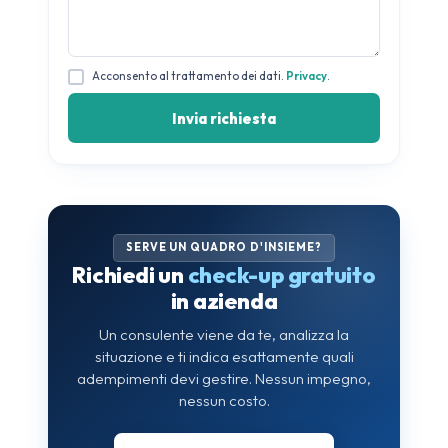
Acconsento al trattamento dei dati.
Privacy
.
SERVE UN QUADRO D'INSIEME?
Richiedi un
check-up gratuito
in azienda
Un consulente viene da te, analizza la
situazione e ti indica esattamente quali
adempimenti devi gestire. Nessun impegno,
nessun costo.