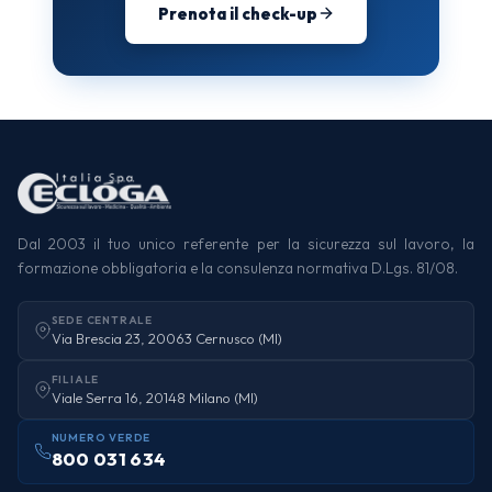
Prenota il check-up
Dal 2003 il tuo unico referente per la sicurezza sul lavoro, la
formazione obbligatoria e la consulenza normativa D.Lgs. 81/08.
SEDE CENTRALE
Via Brescia 23, 20063 Cernusco (MI)
FILIALE
Viale Serra 16, 20148 Milano (MI)
NUMERO VERDE
800 031 634