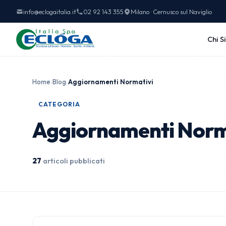
info@eclogaitalia.it
02 92 143 355
Milano · Cernusco sul Naviglio
Chi S
Home
›
Blog
›
Aggiornamenti Normativi
CATEGORIA
Aggiornamenti Norm
27
articoli pubblicati