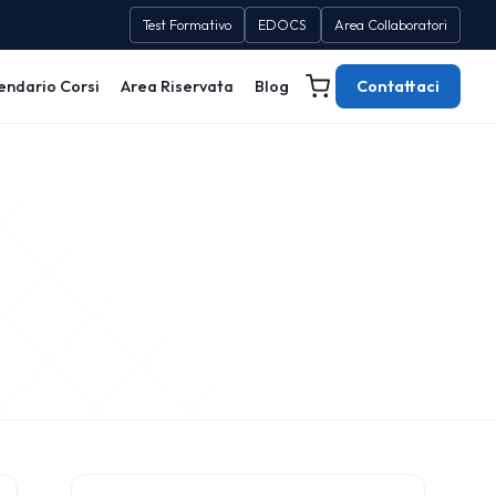
Test Formativo
EDOCS
Area Collaboratori
endario Corsi
Area Riservata
Blog
Contattaci