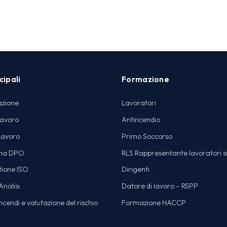
cipali
Formazione
azione
Lavoratori
lavoro
Antincendio
Lavoro
Primo Soccorso
na DPO
RLS Rappresentante lavoratori s
tione ISO
Dirigenti
nalisi
Datore di lavoro – RSPP
cendi e valutazione del rischio
Formazione HACCP