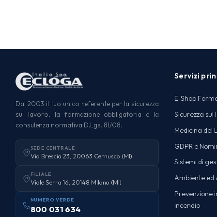
Servizi prin
E-Shop Form
Dal 2003 il tuo unico referente per la sicurezza
Sicurezza sul 
sul lavoro, la formazione obbligatoria e la
consulenza normativa D.Lgs. 81/08.
Medicina del 
GDPR e Nomi
SEDE CENTRALE
Via Brescia 23, 20063 Cernusco (MI)
Sistemi di ges
FILIALE
Ambiente ed A
Viale Serra 16, 20148 Milano (MI)
Prevenzione in
NUMERO VERDE
incendio
800 031 634