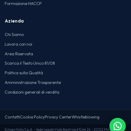
Formazione HACCP
Azienda
Chi Siamo
Lavora con noi
Area Riservata
Scarica il Testo Unico 81/08
Politica sulla Qualità
Amministrazione Trasparente
Condizioni generali di vendita
Contatti
Cookie Policy
Privacy Center
Whistleblowing
Ecloga Italia S.p.A. – Sede Legale Viale Beatrice d'Este 24 – 20122 Milano (MI) –