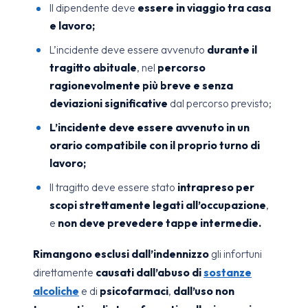
Il dipendente deve
essere in viaggio tra casa
e lavoro;
L’incidente deve essere avvenuto
durante il
tragitto abituale
, nel
percorso
ragionevolmente più breve e senza
deviazioni significative
dal percorso previsto;
L’incidente deve essere avvenuto in un
orario compatibile con il proprio turno di
lavoro;
Il tragitto deve essere stato
intrapreso per
scopi strettamente legati all’occupazione
,
e
non deve prevedere tappe intermedie.
Rimangono esclusi dall’indennizzo
gli infortuni
direttamente
causati dall’abuso di
sostanze
alcoliche
e di
psicofarmaci
,
dall’uso non