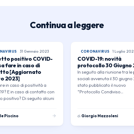
Continua a leggere
NAVIRUS
31 Gennaio 2023
CORONAVIRUS
1 Luglio 20
tto positivo COVID-
COVID-19: novità
sa fare in caso di
protocollo 30 Giugno
tto [Aggiornato
In seguito alla riunione tra le 
o 2023]
sociali avvenuta il 30 giugno
e in caso di positività a
stato pubblicato il nuovo
9? E in caso di contatto con
“Protocollo Condiviso…
o positivo? Di seguito alcuni
le Piscino
di
Giorgio Mazzoleni