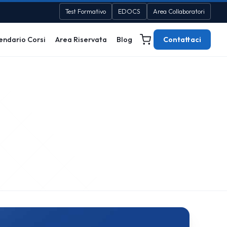
Test Formativo
EDOCS
Area Collaboratori
endario Corsi
Area Riservata
Blog
Contattaci