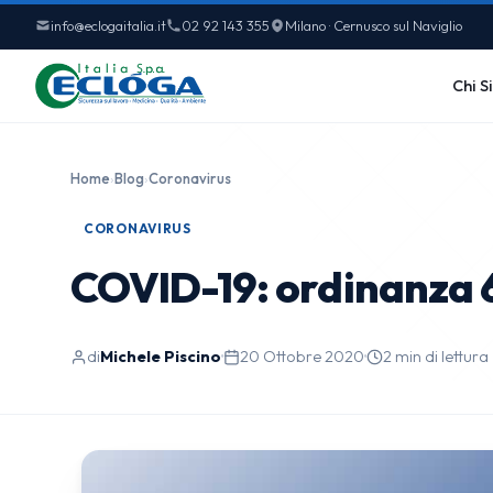
info@eclogaitalia.it
02 92 143 355
Milano · Cernusco sul Naviglio
Chi S
Home
›
Blog
›
Coronavirus
CORONAVIRUS
COVID-19: ordinanza 
di
Michele Piscino
·
20 Ottobre 2020
·
2 min di lettura