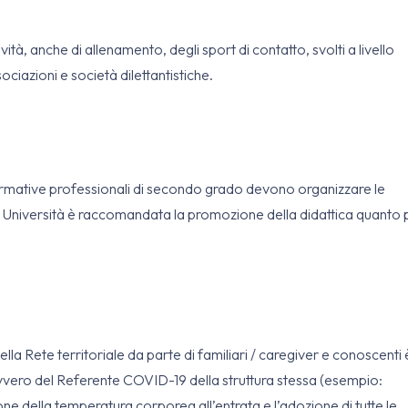
tività, anche di allenamento, degli sport di contatto, svolti a livello
ociazioni e società dilettantistiche.
formative professionali di secondo grado devono organizzare le
lle Università è raccomandata la promozione della didattica quanto 
della Rete territoriale da parte di familiari / caregiver e conoscenti 
vvero del Referente COVID-19 della struttura stessa (esempio:
ne della temperatura corporea all’entrata e l’adozione di tutte le