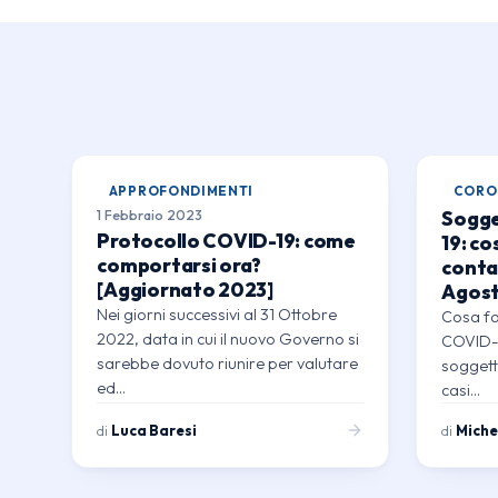
APPROFONDIMENTI
CORO
Sogge
1 Febbraio 2023
Protocollo COVID-19: come
19: co
comportarsi ora?
conta
[Aggiornato 2023]
Agost
Nei giorni successivi al 31 Ottobre
Cosa far
2022, data in cui il nuovo Governo si
COVID-1
sarebbe dovuto riunire per valutare
soggett
ed…
casi…
di
Luca Baresi
di
Miche