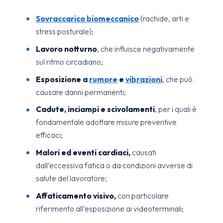
Sovraccarico biomeccanico
(rachide, arti e
stress posturale);
Lavoro notturno
, che influisce negativamente
sul ritmo circadiano;
Esposizione a
rumore
e
vibrazioni
, che può
causare danni permanenti;
Cadute, inciampi e scivolamenti
, per i quali è
fondamentale adottare misure preventive
efficaci;
Malori ed eventi cardiaci,
causati
dall’eccessiva fatica o da condizioni avverse di
salute del lavoratore;
Affaticamento visivo,
con particolare
riferimento all’esposizione ai videoterminali;