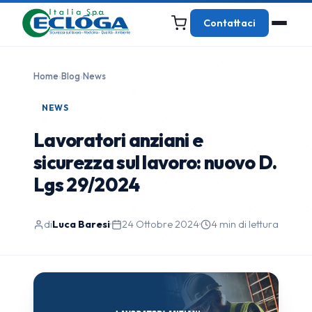
Contattaci
Home
›
Blog
›
News
NEWS
Lavoratori anziani e
sicurezza sul lavoro: nuovo D.
Lgs 29/2024
di
Luca Baresi
·
24 Ottobre 2024
·
4 min di lettura