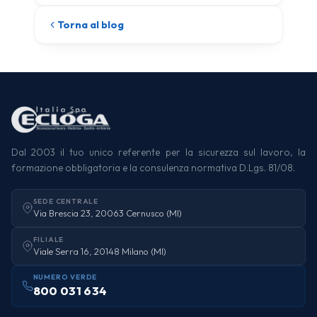
Torna al blog
Dal 2003 il tuo unico referente per la sicurezza sul lavoro, la
formazione obbligatoria e la consulenza normativa D.Lgs. 81/08.
SEDE CENTRALE
Via Brescia 23, 20063 Cernusco (MI)
FILIALE
Viale Serra 16, 20148 Milano (MI)
NUMERO VERDE
800 031 634