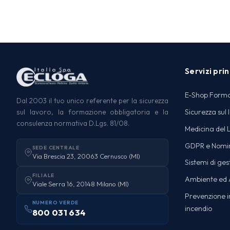
Servizi prin
E-Shop Form
Dal 2003 il tuo unico referente per la sicurezza
Sicurezza sul 
sul lavoro, la formazione obbligatoria e la
consulenza normativa D.Lgs. 81/08.
Medicina del 
GDPR e Nomi
SEDE CENTRALE
Via Brescia 23, 20063 Cernusco (MI)
Sistemi di ges
FILIALE
Ambiente ed A
Viale Serra 16, 20148 Milano (MI)
Prevenzione in
NUMERO VERDE
incendio
800 031 634