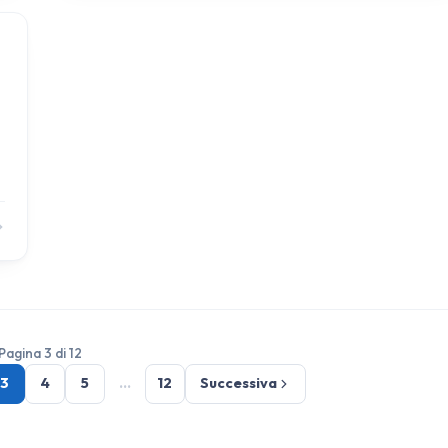
Pagina 3 di 12
3
4
5
…
12
Successiva