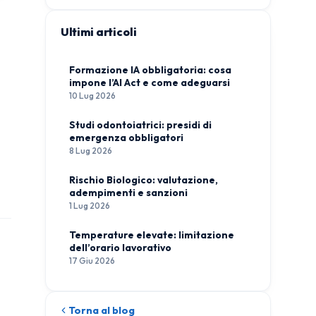
Ultimi articoli
Formazione IA obbligatoria: cosa
impone l’AI Act e come adeguarsi
10 Lug 2026
Studi odontoiatrici: presidi di
emergenza obbligatori
8 Lug 2026
Rischio Biologico: valutazione,
adempimenti e sanzioni
1 Lug 2026
Temperature elevate: limitazione
dell’orario lavorativo
17 Giu 2026
Torna al blog