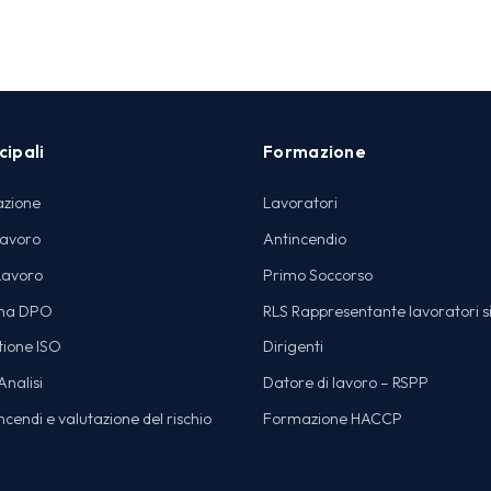
cipali
Formazione
azione
Lavoratori
lavoro
Antincendio
Lavoro
Primo Soccorso
na DPO
RLS Rappresentante lavoratori s
tione ISO
Dirigenti
nalisi
Datore di lavoro – RSPP
cendi e valutazione del rischio
Formazione HACCP