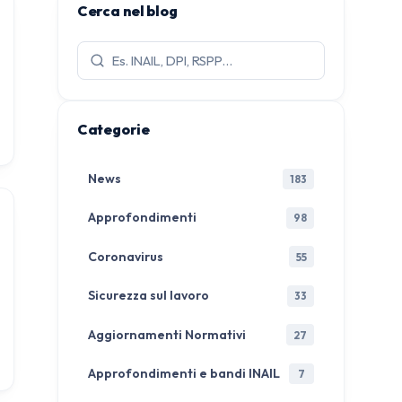
Cerca nel blog
Cerca
articoli:
Categorie
News
183
Approfondimenti
98
Coronavirus
55
Sicurezza sul lavoro
33
Aggiornamenti Normativi
27
Approfondimenti e bandi INAIL
7