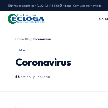
info@eclogaitalia.it
02 92 143 355
Milano · Cernusco sul Naviglio
Chi S
Home
›
Blog
›
Coronavirus
TAG
Coronavirus
56
articoli pubblicati