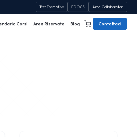
Test Formativo
EDOCS
Area Collaboratori
endario Corsi
Area Riservata
Blog
Contattaci