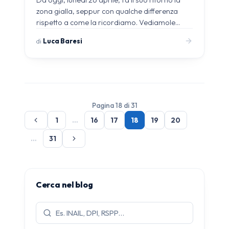
zona gialla, seppur con qualche differenza
rispetto a come la ricordiamo. Vediamole…
di
Luca Baresi
Pagina 18 di 31
1
…
16
17
18
19
20
…
31
Cerca nel blog
Cerca
articoli: