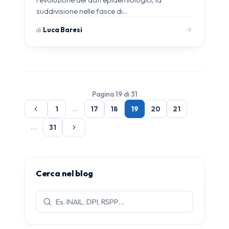
suddivisione nelle fasce di…
di
Luca Baresi
Pagina 19 di 31
1
…
17
18
19
20
21
…
31
Cerca nel blog
Cerca
articoli: