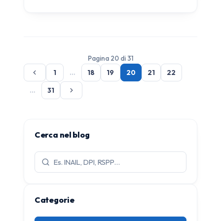
Pagina 20 di 31
1
…
18
19
20
21
22
…
31
Cerca nel blog
Cerca
articoli:
Categorie