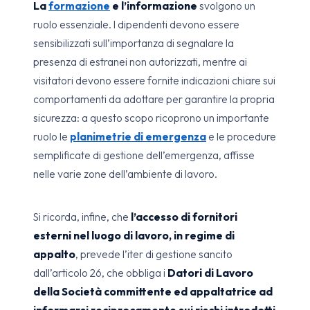
La
formazione
e l’informazione
svolgono un
ruolo essenziale. I dipendenti devono essere
sensibilizzati sull’importanza di segnalare la
presenza di estranei non autorizzati, mentre ai
visitatori devono essere fornite indicazioni chiare sui
comportamenti da adottare per garantire la propria
sicurezza: a questo scopo ricoprono un importante
ruolo le
planimetrie di emergenza
e le procedure
semplificate di gestione dell’emergenza, affisse
nelle varie zone dell’ambiente di lavoro.
Si ricorda, infine, che
l’accesso di fornitori
esterni nel luogo di lavoro, in regime di
appalto
, prevede l’iter di gestione sancito
dall’articolo 26, che obbliga i
Datori di Lavoro
della Società committente ed appaltatrice ad
informarsi reciprocamente sui rischi introdotti