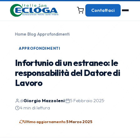
Contattaci
Home
›
Blog
›
Approfondimenti
APPROFONDIMENTI
Infortunio di un estraneo: le
responsabilità del Datore di
Lavoro
di
Giorgio Mazzoleni
·
5 Febbraio 2025
·
4 min di lettura
Ultimo aggiornamento:
5 Marzo 2025