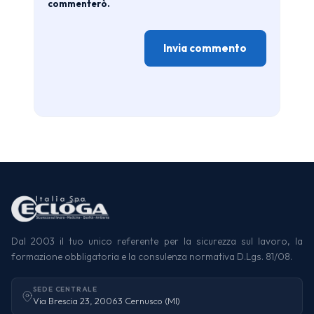
commenterò.
Dal 2003 il tuo unico referente per la sicurezza sul lavoro, la
formazione obbligatoria e la consulenza normativa D.Lgs. 81/08.
SEDE CENTRALE
Via Brescia 23, 20063 Cernusco (MI)