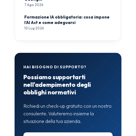
7 Ago 2026
Formazione IA obbligatoria: cosa impone
l’AI Act e come adeguarsi
10 Lug 2026
HAI BISOGNO DI SUPPORTO?
Possiamo supportarti
nell'adempimento degli
obblighi normativi
Richiedi un check-up gratuito con un nostro
consulente. Valuteremo insieme la
situazione della tua azienda.