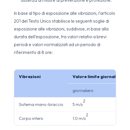
assenza di misure di prevenzione e protezione.
In base al tipo di esposizione alle vibrazioni, l’articolo
201 del Testo Unico stabilisce le seguenti soglie di
esposizione alle vibrazioni, suddivise, in base alla
durata dell’esposizione, tra valori relativi a brevi
periodi e valori normalizzati ad un periodo di
riferimento di 8 ore:
Vibrazioni
Valore limite giornaliero di
giornaliero
su 
2
Sistema mano-braccio
5 m/s
20 
2
Corpo intero
1.0 m/s
1.5